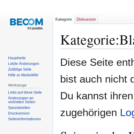
Kategorie
Diskussion
Kategorie
:
Bl
Zur
Zur
Hauptseite
Diese Seite ent
Navigation
Suche
Letzte Änderungen
Zufällige Seite
springen
springen
Hilfe zu MediaWiki
bist auch nicht 
Werkzeuge
Du kannst ihren
Links auf diese Seite
Änderungen an
verlinkten Seiten
Spezialseiten
zugehörigen
Lo
Druckversion
Seiten­­informationen